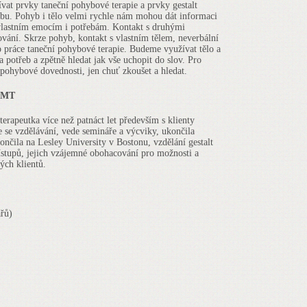
at prvky taneční pohybové terapie a prvky gestalt
ybu. Pohyb i tělo velmi rychle nám mohou dát informaci
 vlastním emocím i potřebám. Kontakt s druhými
vání. Skrze pohyb, kontakt s vlastním tělem, neverbální
p práce taneční pohybové terapie. Budeme využívat tělo a
 potřeb a zpětně hledat jak vše uchopit do slov. Pro
 pohybové dovednosti, jen chuť zkoušet a hledat.
-DMT
erapeutka více než patnáct let především s klienty
je se vzdělávání, vede semináře a výcviky, ukončila
ončila na Lesley University v Bostonu, vzdělání gestalt
řístupů, jejich vzájemné obohacování pro možnosti a
ých klientů.
řů)