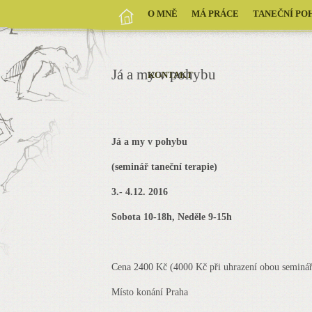
O MNĚ
MÁ PRÁCE
TANEČNÍ PO
Já a my v pohybu
KONTAKT
Já a my v pohybu
(seminář taneční terapie)
3.- 4.12. 2016
Sobota 10-18h, Neděle 9-15h
Cena 2400 Kč (4000 Kč při uhrazení obou seminá
Místo konání Praha