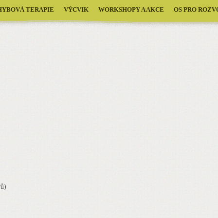
HYBOVÁ TERAPIE
VÝCVIK
WORKSHOPY A AKCE
OS PRO ROZVO
řů)