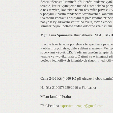
Sebezkušenostní seminář, při kterém budeme využív
terapie, krátce využijeme metod autentického poh
o nás samých, kontakt s tělem nás může přivést k
v pohybu k našim tendencím vztahování a kontakto
i verbální kontakt s druhými si představíme princi
pohyb k vyjadřování vnitřního světa, svých emocí a
seminář nejsou potřeba žádné odborné znalosti ani
Mgr. Jana Špinarová Dusbábková, M.A., BC
Pracuje tako taneční pohybová terapeutka a psychot
v oblasti psychiatrie, dále s dětmi a seniory. Věnu
supervizní výcvik ČIS. Vzdělání taneční terapie uk
terapie ve výcviku Instep. Zajímá se o integraci p
potřeby jednotlivých klientských skupin i jednotliv
Cena 2400 Kč (4000 Kč
při uhrazení obou seminá
Na účet 2100978259/2010 u Fio banka
Místo konání Praha
Přihlášení na
expresivni.terapie@gmail.com