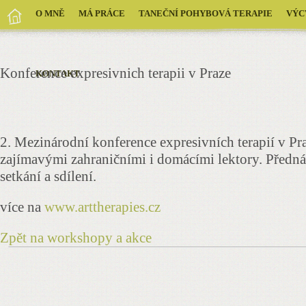
O MNĚ
MÁ PRÁCE
TANEČNÍ POHYBOVÁ TERAPIE
VÝC
Konference expresivnich terapii v Praze
KONTAKT
2. Mezinárodní konference expresivních terapií v P
zajímavými zahraničními i domácími lektory. Předn
setkání a sdílení.
více na
www.arttherapies.cz
Zpět na workshopy a akce