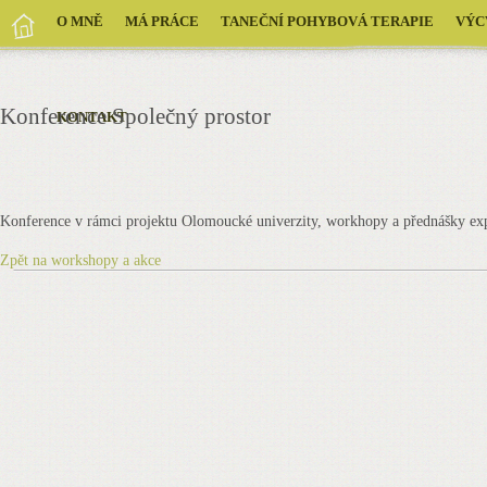
O MNĚ
MÁ PRÁCE
TANEČNÍ POHYBOVÁ TERAPIE
VÝC
Konference Společný prostor
KONTAKT
Konference v rámci projektu Olomoucké univerzity, workhopy a přednášky expr
Zpět na workshopy a akce