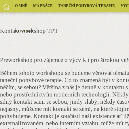
O MNĚ
MÁ PRÁCE
TANEČNÍ POHYBOVÁ TERAPIE
VÝC
Kontakt workshop TPT
KONTAKT
Preworkshop pro zájemce o výcvik i pro širokou veř
Během tohoto workshopu se budeme věnovat tématu
taneční pohybové terapie. Co to znamená být v kont
něčím, se sebou? Většina z nás je denně v kontaktu 
nebo prostřednictvím moderních technologií. Někd
silný kontakt sami se sebou, jindy slabý, někdy čas
nejasný, můžeme mít kontakt se zemí, na které stojím
pohybujeme. Kontakt je součástí naší existence ať ji
externalizovaném, nebo interním vztahu, může mít f