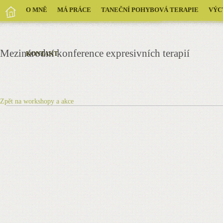
O MNĚ
MÁ PRÁCE
TANEČNÍ POHYBOVÁ TERAPIE
VÝC
Mezinárodní konference expresivních terapií
KONTAKT
Zpět na workshopy a akce