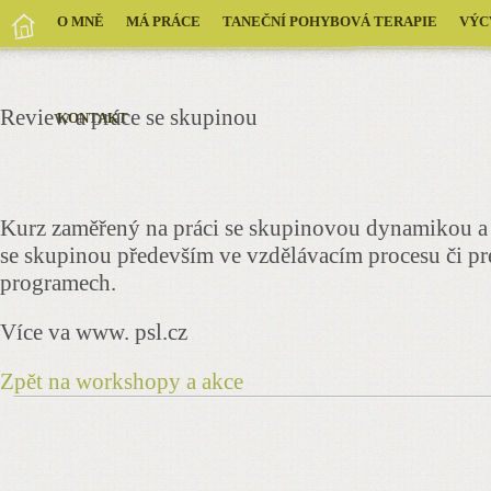
O MNĚ
MÁ PRÁCE
TANEČNÍ POHYBOVÁ TERAPIE
VÝC
Review a práce se skupinou
KONTAKT
Kurz zaměřený na práci se skupinovou dynamikou a r
se skupinou především ve vzdělávacím procesu či pr
programech.
Více va www. psl.cz
Zpět na workshopy a akce