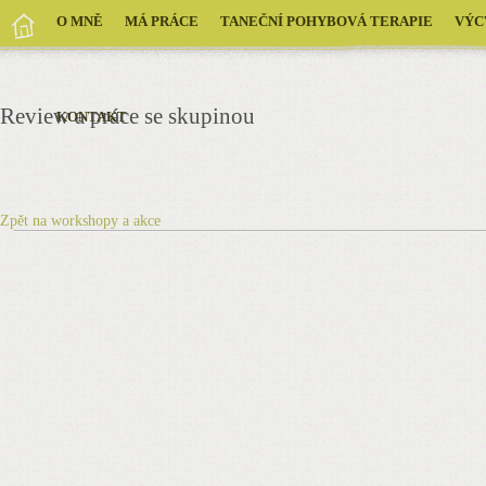
O MNĚ
MÁ PRÁCE
TANEČNÍ POHYBOVÁ TERAPIE
VÝC
Review a práce se skupinou
KONTAKT
Zpět na workshopy a akce