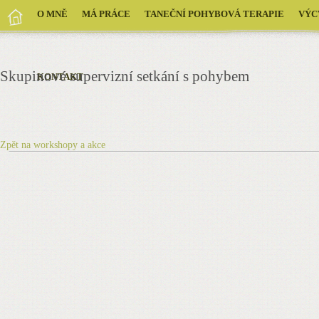
O MNĚ
MÁ PRÁCE
TANEČNÍ POHYBOVÁ TERAPIE
VÝC
Skupinové supervizní setkání s pohybem
KONTAKT
Zpět na workshopy a akce