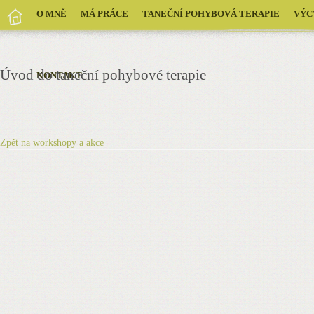
O MNĚ
MÁ PRÁCE
TANEČNÍ POHYBOVÁ TERAPIE
VÝC
Úvod do taneční pohybové terapie
KONTAKT
Zpět na workshopy a akce